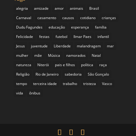
alegria
amizade
amor
animais
Brasil
Carnaval
casamento
causos
cotidiano
crianças
Dudu Fagundes
educação
esperança
família
Felicidade
festas
futebol
Ilmar Paes
infantil
Jesus
juventude
Liberdade
malandragem
mar
mulher
mãe
Música
namorados
Natal
natureza
Niterói
pais e filhos
política
raça
Religião
Rio de Janeiro
sabedoria
São Gonçalo
tempo
terceira idade
trabalho
tristeza
Vasco
vida
ônibus