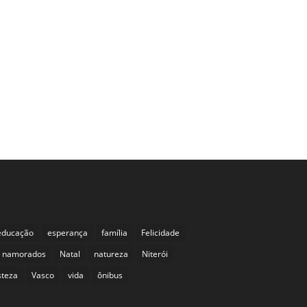
educação
esperança
família
Felicidade
namorados
Natal
natureza
Niterói
isteza
Vasco
vida
ônibus