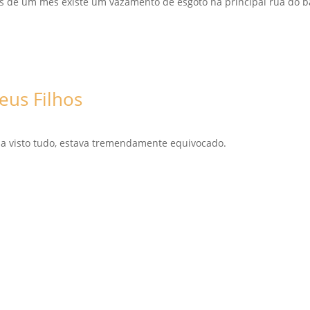
is de um mês existe um vazamento de esgoto na principal rua do b
us Filhos
ha visto tudo, estava tremendamente equivocado.