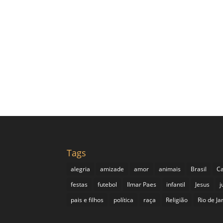
Tags
alegria
amizade
amor
animais
Brasil
Ca
festas
futebol
Ilmar Paes
infantil
Jesus
j
pais e filhos
política
raça
Religião
Rio de Ja