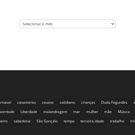
Arquivos
Arquivos
rnaval
casamento
causos
cotidiano
crianças
Dudu Fagundes
uventude
Liberdade
malandragem
mar
mulher
mãe
Música
neiro
sabedoria
São Gonçalo
tempo
terceira idade
trabalho
tr