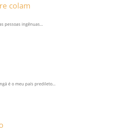
re colam
r as pessoas ingênuas…
Ingá é o meu país predileto…
o