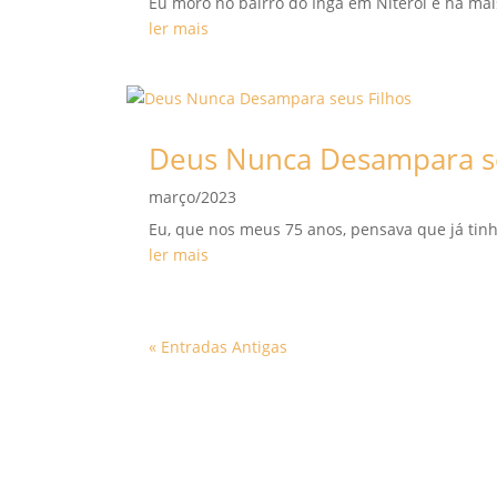
Eu moro no bairro do Ingá em Niterói e há ma
ler mais
Deus Nunca Desampara se
março/2023
Eu, que nos meus 75 anos, pensava que já tin
ler mais
« Entradas Antigas