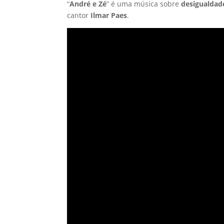
“
André e Zé
” é uma música sobre
desigualdade
cantor
Ilmar Paes
.