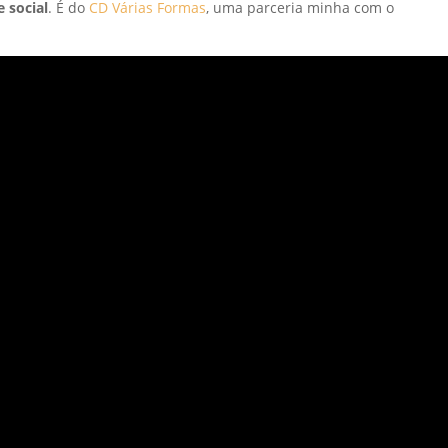
 social
. É do
CD Várias Formas
, uma parceria minha com o