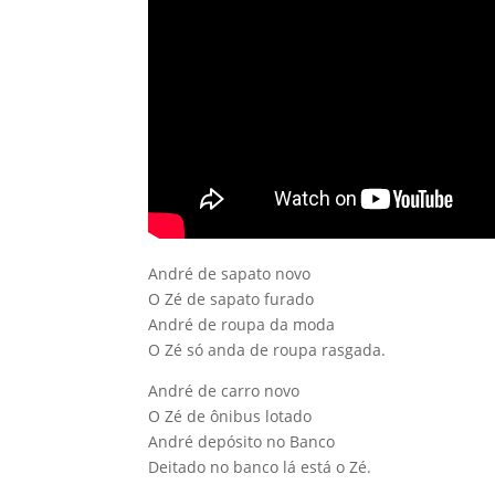
André de sapato novo
O Zé de sapato furado
André de roupa da moda
O Zé só anda de roupa rasgada.
André de carro novo
O Zé de ônibus lotado
André depósito no Banco
Deitado no banco lá está o Zé.